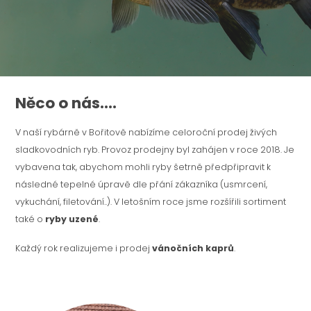
Něco o nás....
V naší rybárně v Bořitově nabízíme celoroční prodej živých
sladkovodních ryb. Provoz prodejny byl zahájen v roce 2018. Je
vybavena tak, abychom mohli ryby šetrně předpřipravit k
následné tepelné úpravě dle přání zákazníka (usmrcení,
vykuchání, filetování..). V letošním roce jsme rozšířili sortiment
také o
ryby uzené
.
Každý rok realizujeme i prodej
vánočních kaprů
.