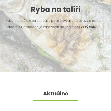
Ryba na talíři
Ryby jsou důležitou součástí pestré vyvážené stravy a podle
odborníků je vhodné je zařazovat do jídelníčku
2x týdně.
Aktuálně