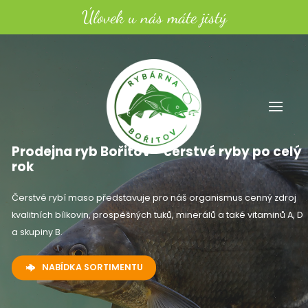
Úlovek u nás máte jistý
Prodejna ryb Bořitov - čerstvé ryby po celý
rok
Čerstvé rybí maso představuje pro náš organismus cenný zdroj
kvalitních bílkovin, prospěšných tuků, minerálů a také vitaminů A, D
a skupiny B.
NABÍDKA SORTIMENTU