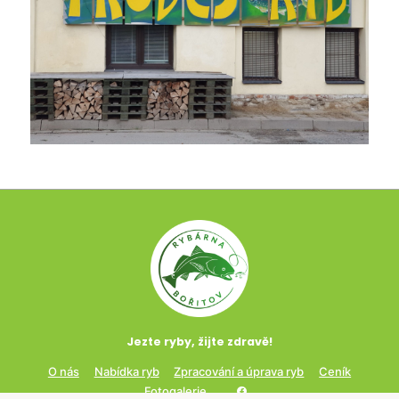
Jezte ryby, žijte zdravě!
O nás
Nabídka ryb
Zpracování a úprava ryb
Ceník
Fotogalerie