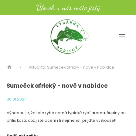
Úlovek u nás máte jistý
Aktualita: Sumeček africký - nově v nabídce
Sumeček africký - nově v nabídce
20.01.2021
Výhodou je, že tato ryba nemá typické rybí aroma, šupiny ani
příliš kostí, což jistě ocení i ti nejmenší..přijďte vyzkoušet!
Další aktuality