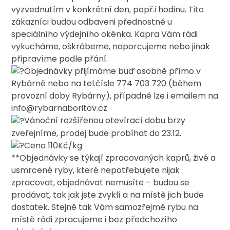
vyzvednutím v konkrétní den, popř.i hodinu. Tito
zákazníci budou odbaveni přednostně u
speciálního výdejního okénka. Kapra Vám rádi
vykucháme, oškrábeme, naporcujeme nebo jinak
připravíme podle přání.
Objednávky přijímáme buď osobně přímo v
Rybárně nebo na tel.čísle 774 703 720 (během
provozní doby Rybárny), případně lze i emailem na
info@rybarnaboritov.cz
Vánoční rozšířenou otevírací dobu brzy
zveřejníme, prodej bude probíhat do 23.12.
Cena 110Kč/kg
**Objednávky se týkají zpracovaných kaprů, živé a
usmrcené ryby, které nepotřebujete nijak
zpracovat, objednávat nemusíte – budou se
prodávat, tak jak jste zvyklí a na místě jich bude
dostatek. Stejně tak Vám samozřejmě rybu na
místě rádi zpracujeme i bez předchozího