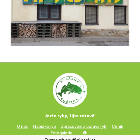
Jezte ryby, žijte zdravě!
O nás
Nabídka ryb
Zpracování a úprava ryb
Ceník
Fotogalerie