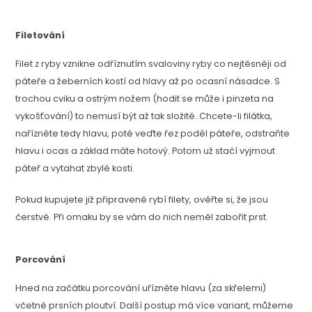
Filetování
Filet z ryby vznikne odříznutím svaloviny ryby co nejtěsněji od
páteře a žeberních kostí od hlavy až po ocasní násadce. S
trochou cviku a ostrým nožem (hodit se může i pinzeta na
vykošťování) to nemusí být až tak složité..Chcete-li filátka,
nařízněte tedy hlavu, poté veďte řez podél páteře, odstraňte
hlavu i ocas a základ máte hotový. Potom už stačí vyjmout
páteř a vytahat zbylé kosti.
Pokud kupujete již připravené rybí filety, ověřte si, že jsou
čerstvé. Při omaku by se vám do nich neměl zabořit prst.
Porcování
Hned na začátku porcování uřízněte hlavu (za skřelemi)
včetně prsních ploutví. Další postup má více variant, můžeme