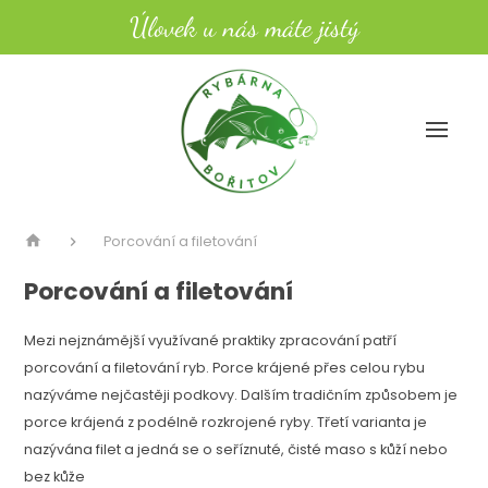
Úlovek u nás máte jistý
Porcování a filetování
Porcování a filetování
Mezi nejznámější využívané praktiky zpracování patří
porcování a filetování ryb. Porce krájené přes celou rybu
nazýváme nejčastěji podkovy. Dalším tradičním způsobem je
porce krájená z podélně rozkrojené ryby. Třetí varianta je
nazývána filet a jedná se o seříznuté, čisté maso s kůží nebo
bez kůže