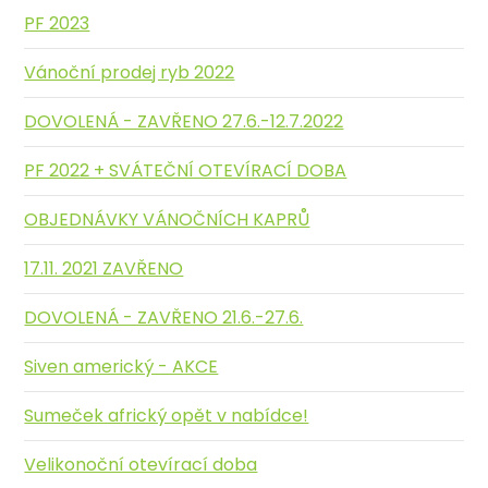
PF 2023
Vánoční prodej ryb 2022
DOVOLENÁ - ZAVŘENO 27.6.-12.7.2022
PF 2022 + SVÁTEČNÍ OTEVÍRACÍ DOBA
OBJEDNÁVKY VÁNOČNÍCH KAPRŮ
17.11. 2021 ZAVŘENO
DOVOLENÁ - ZAVŘENO 21.6.-27.6.
Siven americký - AKCE
Sumeček africký opět v nabídce!
Velikonoční otevírací doba